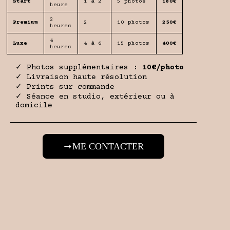
Start
1 à 2
5 photos
180€
heure
2
Premium
2
10 photos
250€
heures
4
Luxe
4 à 6
15 photos
400€
heures
✓ Photos supplémentaires :
10€/photo
✓ Livraison haute résolution
✓ Prints sur commande
✓ Séance en studio, extérieur ou à
domicile
ME CONTACTER