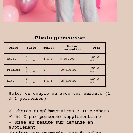
Photo grossesse
Photos
Offre
Durée
Tenues
Prix
retouchées
1
180 €
Start
1 à 2
5 photos
heure
TTC
2
250 €
Premium
2
10 photos
heures
TTC
4
400 €
Luxe
4 à 6
15 photos
heures
TTC
Solo, en couple ou avec vos enfants (1
à 4 personnes)
✓ Photos supplémentaires : 10 €/photo
✓ 50 € par personne supplémentaire
✓ Mise en beauté sur demande en
supplément