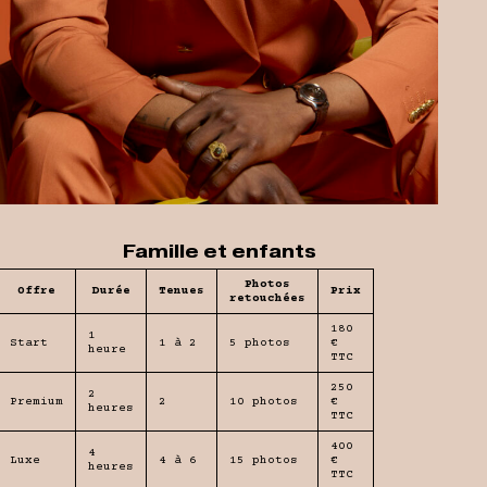
Famille et enfants
Photos
Offre
Durée
Tenues
Prix
retouchées
180
1
Start
1 à 2
5 photos
€
heure
TTC
250
2
Premium
2
10 photos
€
heures
TTC
400
4
Luxe
4 à 6
15 photos
€
heures
TTC