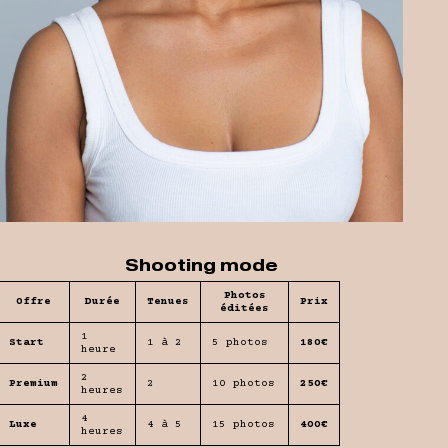
Shooting mode
Photos
Offre
Durée
Tenues
Prix
éditées
1
Start
1 à 2
5 photos
180€
heure
2
Premium
2
10 photos
250€
heures
4
Luxe
4 à 5
15 photos
400€
heures