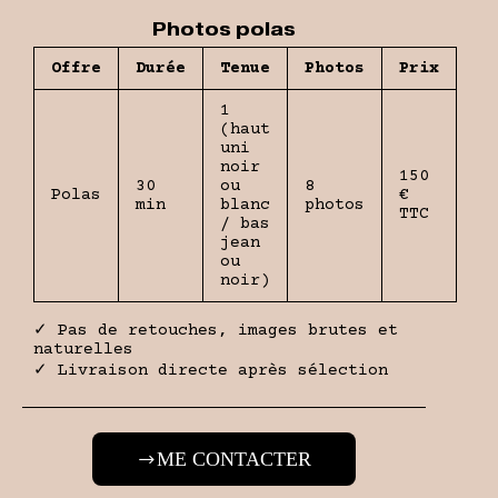
Photos polas
Offre
Durée
Tenue
Photos
Prix
1
(haut
uni
noir
150
30
ou
8
Polas
€
min
blanc
photos
TTC
/ bas
jean
ou
noir)
✓ Pas de retouches, images brutes et
naturelles
✓ Livraison directe après sélection
ME CONTACTER