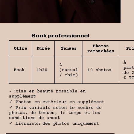
Book professionnel
Photos
Offre
Durée
Tenues
Pr
retouchées
À
2
par
Book
1h30
(casual
10 photos
de 
/ chic)
€ T
✓ Mise en beauté possible en
supplément
✓ Photos en extérieur en supplément
✓ Prix variable selon le nombre de
photos, de tenues, le temps et les
conditions de shoot
✓ Livraison des photos uniquement