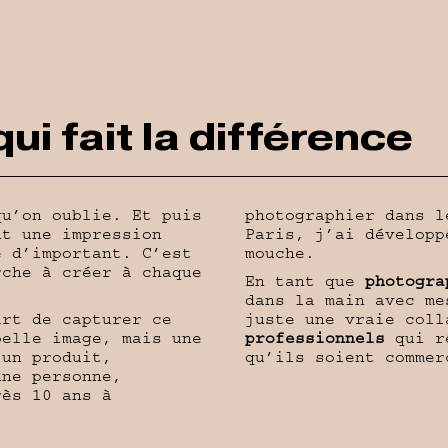
qui fait la différence
qu’on oublie. Et puis
photographier dans 
nt une impression
Paris, j’ai développ
e d’important. C’est
mouche.
rche à créer à chaque
En tant que
photogra
dans la main avec me
art de capturer ce
juste une vraie col
belle image, mais une
professionnels
qui ré
 un produit,
qu’ils soient commer
une personne,
rès 10 ans à