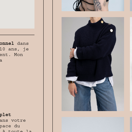
onnel
dans
10 ans, je
ent. Mon
a
plet
ans votre
pace du