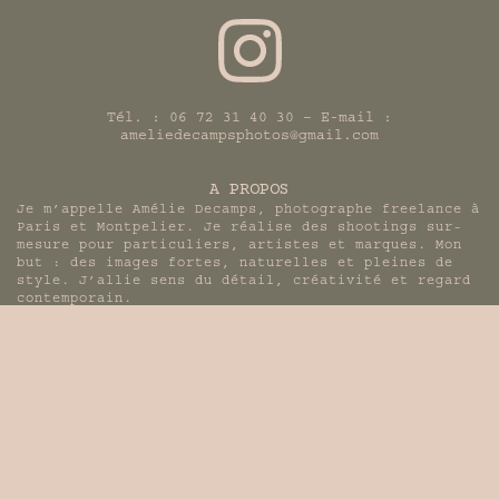
Tél. : 06 72 31 40 30 – E-mail :
ameliedecampsphotos@gmail.com
A PROPOS
Je m’appelle Amélie Decamps, photographe freelance à
Paris et Montpelier. Je réalise des shootings sur-
mesure pour particuliers, artistes et marques. Mon
but : des images fortes, naturelles et pleines de
style. J’allie sens du détail, créativité et regard
contemporain.
Mentions légales
–
Politique de confidentialité
– Site fait
par
Webskiller
MÉTIER DE L’IMAGE